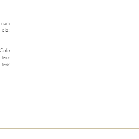
o num
 diz:
 Café
tiver
tiver