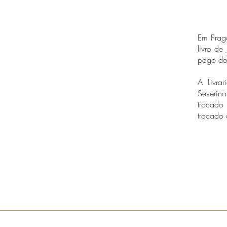
Em Prag
livro de
pago doi
A Livra
Severin
trocado
trocado 