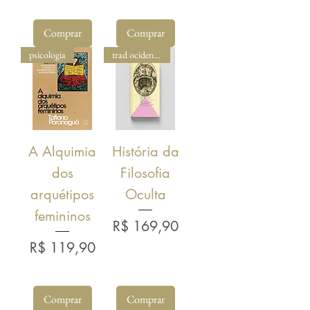
Comprar
Comprar
psicologia
trad ocidental
A Alquimia
História da
dos
Filosofia
arquétipos
Oculta
femininos
Preço
R$ 169,90
Preço
R$ 119,90
Comprar
Comprar