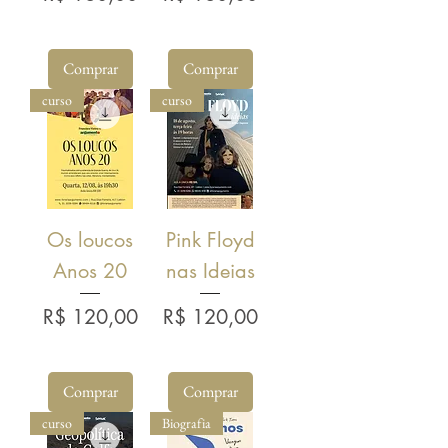
Comprar
Comprar
curso
curso
Os loucos
Pink Floyd
Anos 20
nas Ideias
Preço
Preço
R$ 120,00
R$ 120,00
Comprar
Comprar
curso
Biografia