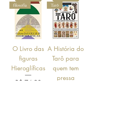
filosofia
Tarô
O Livro das
A História do
figuras
Tarô para
Hieroglíficas
quem tem
pressa
Preço
R$ 74,90
Preço
R$ 54,90
Comprar
Comprar
esportes
esportes