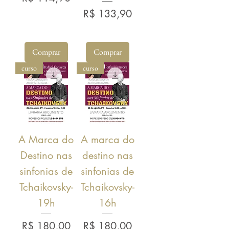
Preço
R$ 133,90
Comprar
Comprar
curso
curso
A Marca do
A marca do
Destino nas
destino nas
sinfonias de
sinfonias de
Tchaikovsky-
Tchaikovsky-
19h
16h
Preço
Preço
R$ 180,00
R$ 180,00