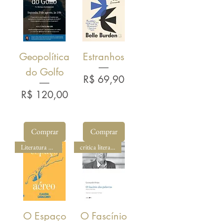
Geopolítica
Estranhos
do Golfo
Preço
R$ 69,90
Preço
R$ 120,00
Comprar
Comprar
Literatura Brasileira
critica literaria
O Espaço
O Fascínio