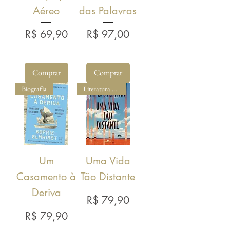
Aéreo
das Palavras
Preço
Preço
R$ 69,90
R$ 97,00
Comprar
Comprar
Biografia
Literatura Estrangeira
Um
Uma Vida
Casamento à
Tão Distante
Deriva
Preço
R$ 79,90
Preço
R$ 79,90