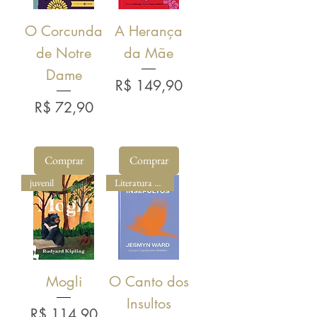
O Corcunda
A Herança
de Notre
da Mãe
Dame
Preço
R$ 149,90
Preço
R$ 72,90
Comprar
Comprar
juvenil
Literatura Estrangeira
Mogli
O Canto dos
Insultos
Preço
R$ 114,90