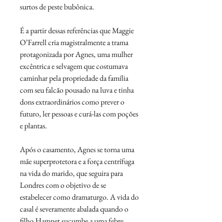
surtos de peste bubônica.
É a partir dessas referências que Maggie
O’Farrell cria magistralmente a trama
protagonizada por Agnes, uma mulher
excêntrica e selvagem que costumava
caminhar pela propriedade da família
com seu falcão pousado na luva e tinha
dons extraordinários como prever o
futuro, ler pessoas e curá-las com poções
e plantas.
Após o casamento, Agnes se torna uma
mãe superprotetora e a força centrífuga
na vida do marido, que seguira para
Londres com o objetivo de se
estabelecer como dramaturgo. A vida do
casal é severamente abalada quando o
filho Hamnet sucumbe a uma febre